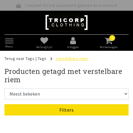
Compleet Tricorp assortiment geleverd door Uniwork
0
Menu
Verlanglijst
Inloggen
Winkelwagen
Terug naar Tags
|
Tags
verstelbare riem
Producten getagd met verstelbare
riem
Filters