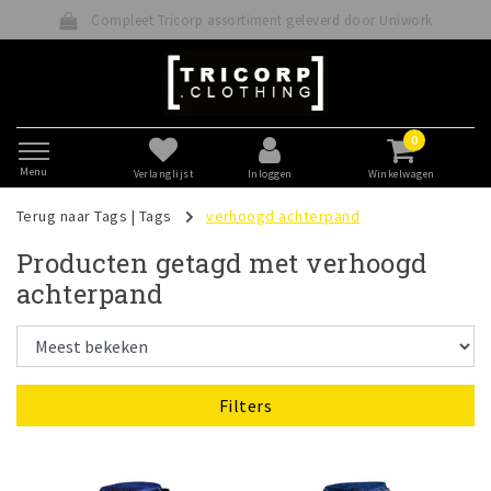
Compleet Tricorp assortiment geleverd door Uniwork
0
Menu
Verlanglijst
Inloggen
Winkelwagen
Terug naar Tags
|
Tags
verhoogd achterpand
Producten getagd met verhoogd
achterpand
Filters