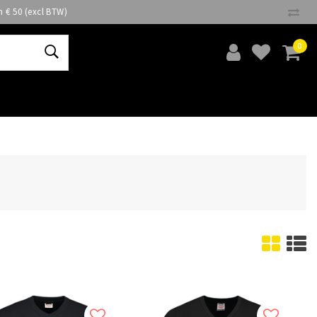
n € 50 (excl BTW)
0