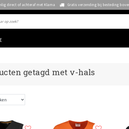
eilig direct of achteraf met Klarna
Gratis verzending bij besteding bove
E
ucten getagd met v-hals