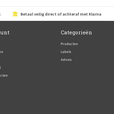
k
Betaal veilig direct of achteraf met Klarna
ount
Categorieën
Producten
en
Labels
Advies
t
ucten