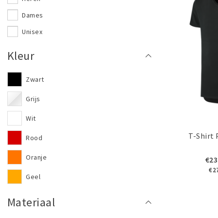
Dames
Unisex
Kleur
Zwart
Grijs
Wit
T-Shirt
Rood
Oranje
€23
€2
Geel
Groen
Materiaal
Blauw