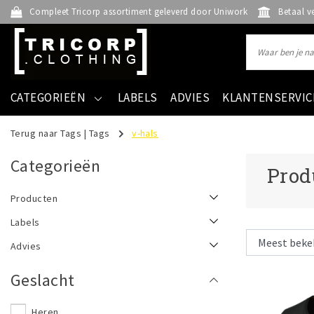
Compleet Tricorp assortiment geleverd door Uniwork
Betaal v
CATEGORIEËN
LABELS
ADVIES
KLANTENSERVIC
Terug naar Tags
|
Tags
v-hals
Categorieën
Prod
Producten
Labels
Advies
Geslacht
Heren