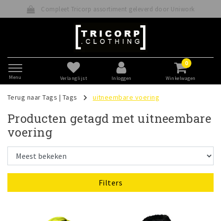
Compleet Tricorp assortiment geleverd door Uniwork
0
Menu
Verlanglijst
Inloggen
Winkelwagen
Terug naar Tags
|
Tags
uitneembare voering
Producten getagd met uitneembare
voering
Filters