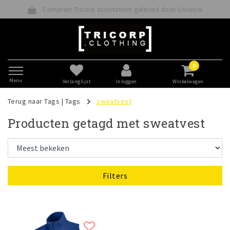
Compleet Tricorp assortiment geleverd door Uniwork
0
Menu
Verlanglijst
Inloggen
Winkelwagen
Terug naar Tags
|
Tags
sweatvest
Producten getagd met sweatvest
Filters