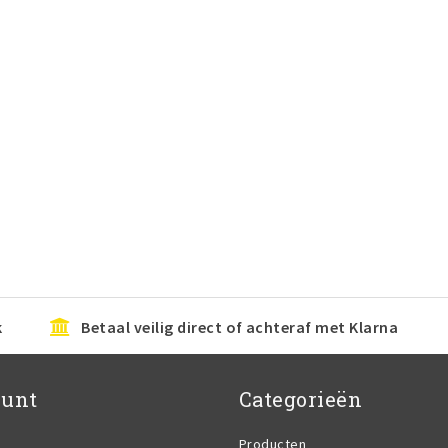
k
Betaal veilig direct of achteraf met Klarna
ount
Categorieën
Producten