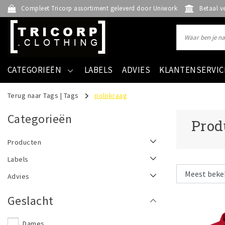
Compleet Tricorp assortiment geleverd door Uniwork
Betaal v
CATEGORIEËN
LABELS
ADVIES
KLANTENSERVIC
Terug naar Tags
|
Tags
polokraag
Categorieën
Prod
Producten
Labels
Advies
Geslacht
Dames