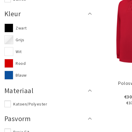
Kleur
Zwart
Grijs
Wit
Rood
Blauw
Polos
Materiaal
€30
€3
Katoen/Polyester
Pasvorm