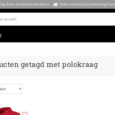
eilig direct of achteraf met Klarna
Gratis verzending bij besteding bove
E
ucten getagd met polokraag