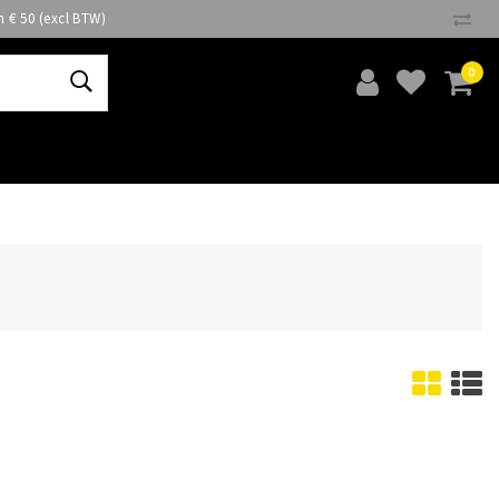
n € 50 (excl BTW)
0