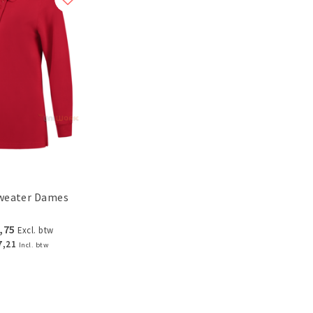
weater Dames
,75
Excl. btw
7,21
Incl. btw