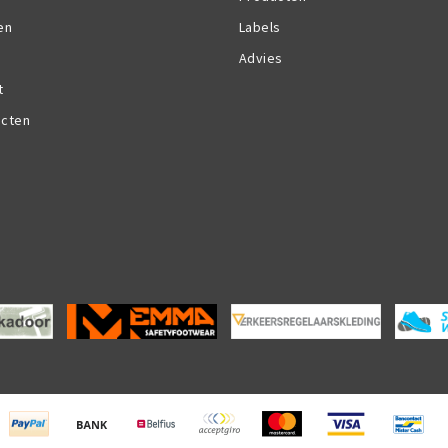
en
Labels
Advies
t
ucten