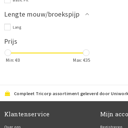
Basic Fit
Lengte mouw/broekspijp
Lang
Prijs
Min: €
0
Max: €
35
Compleet Tricorp assortiment geleverd door Uniwor
Klantenservice
Mijn acc
Over ons
Registreren