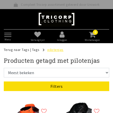
Compleet Tricorp assortiment geleverd door Uniwork
0
Menu
Verlanglijst
Inloggen
Winkelwagen
Terug naar Tags
|
Tags
pilotenjas
Producten getagd met pilotenjas
Filters