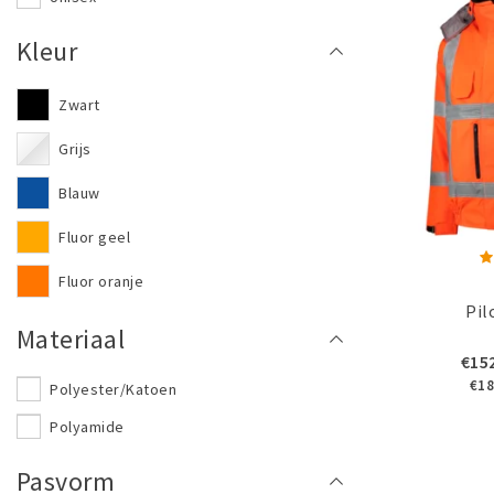
Kleur
Zwart
Grijs
Blauw
Fluor geel
Fluor oranje
Pil
Materiaal
€15
€18
Polyester/Katoen
Polyamide
Pasvorm