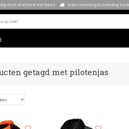
eilig direct of achteraf met Klarna
Gratis verzending bij besteding bove
E
ucten getagd met pilotenjas