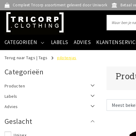
Compleet Tricorp assortiment geleverd door Uniwork
Betaal v
CATEGORIEËN
LABELS
ADVIES
KLANTENSERVIC
Terug naar Tags
|
Tags
pilotenjas
Categorieën
Prod
Producten
Labels
Advies
Geslacht
Unisex