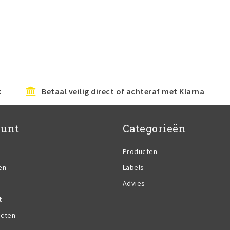
k
Betaal veilig direct of achteraf met Klarna
ount
Categorieën
Producten
en
Labels
Advies
t
ucten