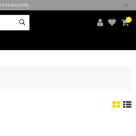
n € 50 (excl BTW)
0