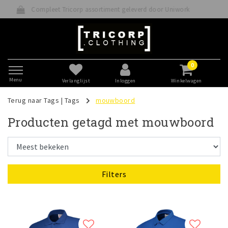
sortiment geleverd door Uniwork
Betaal veilig dir
0
Menu
Verlanglijst
Inloggen
Winkelwagen
Terug naar Tags
|
Tags
mouwboord
Producten getagd met mouwboord
Filters