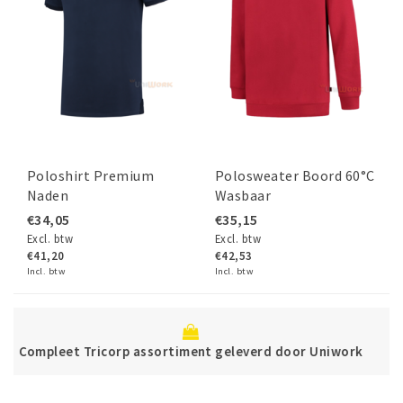
Poloshirt Premium
Polosweater Boord 60°C
Naden
Wasbaar
€34,05
€35,15
Excl. btw
Excl. btw
€41,20
€42,53
Incl. btw
Incl. btw
Betaal veilig d
sortiment geleverd door Uniwork