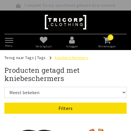
Compleet Tricorp assortiment geleverd door Uniwork
0
Menu
Verlanglijst
Inloggen
Winkelwagen
Terug naar Tags
|
Tags
kniebeschermers
Producten getagd met
kniebeschermers
Filters