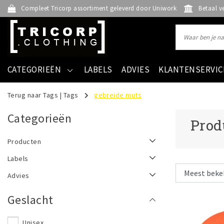
Compleet Tricorp assortiment geleverd door Uniwork
Betaal v
CATEGORIEËN
LABELS
ADVIES
KLANTENSERVIC
Terug naar Tags
|
Tags
gebreide muts
Categorieën
Prod
Producten
Labels
Advies
Geslacht
Unisex