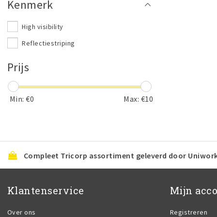
Kenmerk
High visibility
Reflectiestriping
Prijs
Min: €
0
Max: €
10
Compleet Tricorp assortiment geleverd door Uniwor
Klantenservice
Mijn acc
Over ons
Registreren