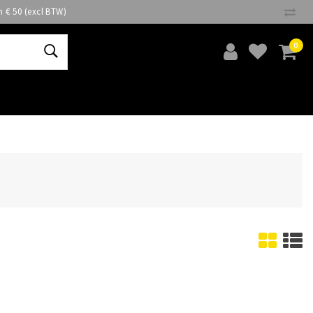
n € 50 (excl BTW)
0