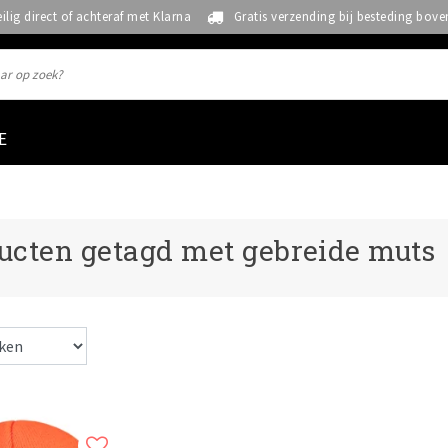
eilig direct of achteraf met Klarna
Gratis verzending bij besteding bove
E
ucten getagd met gebreide muts