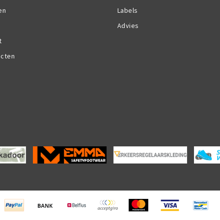
en
Labels
Advies
t
ucten