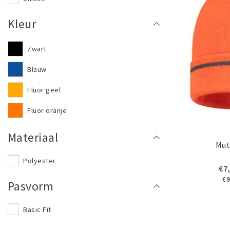
Kleur
Zwart
Blauw
Fluor geel
Fluor oranje
Materiaal
Mut
Polyester
€7
€9
Pasvorm
Basic Fit