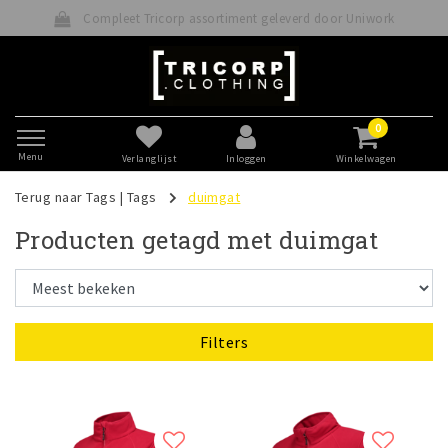
Compleet Tricorp assortiment geleverd door Uniwork
0
Menu
Verlanglijst
Inloggen
Winkelwagen
Terug naar Tags
|
Tags
duimgat
Producten getagd met duimgat
Filters