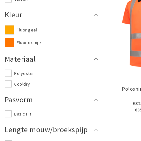
Kleur
Fluor geel
Fluor oranje
Materiaal
Polyester
Cooldry
Poloshi
Pasvorm
€32
€3
Basic Fit
Lengte mouw/broekspijp