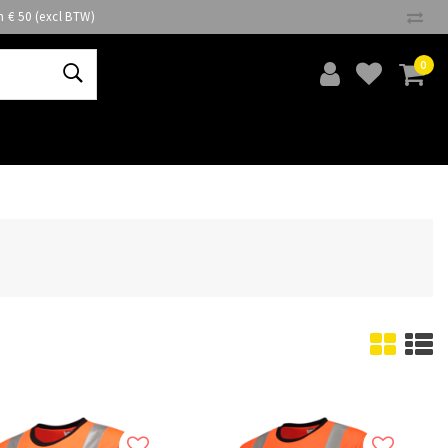
n € 50 (excl BTW)
0