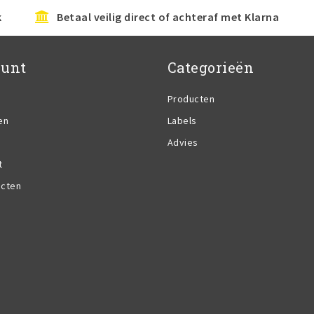
k
Betaal veilig direct of achteraf met Klarna
ount
Categorieën
Producten
en
Labels
Advies
t
ucten