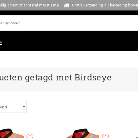
eilig direct of achteraf met Klarna
Gratis verzending bij besteding bove
E
ucten getagd met Birdseye