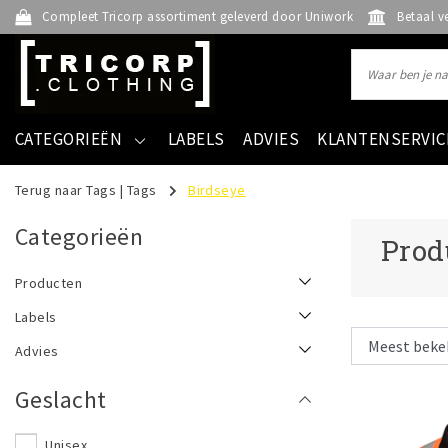
Compleet Tricorp assortiment geleverd door Uniwork
Betaal v
CATEGORIEËN
LABELS
ADVIES
KLANTENSERVIC
Terug naar Tags
|
Tags
Birdseye
Categorieën
Prod
Producten
Labels
Advies
Geslacht
Unisex