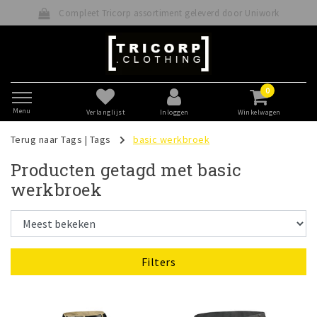
Compleet Tricorp assortiment geleverd door Uniwork
0
Menu
Verlanglijst
Inloggen
Winkelwagen
Terug naar Tags
|
Tags
basic werkbroek
Producten getagd met basic
werkbroek
Filters