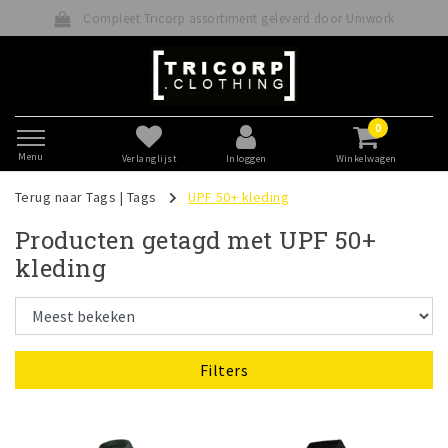
Compleet Tricorp assortiment geleverd door Uniwork
0
Menu
Verlanglijst
Inloggen
Winkelwagen
Terug naar Tags
|
Tags
UPF 50+ kleding
Producten getagd met UPF 50+
kleding
Filters