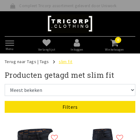
ortiment geleverd door Uniwork
Betaal veilig direc
0
Menu
Verlanglijst
Inloggen
Winkelwagen
Terug naar Tags
|
Tags
slim fit
Producten getagd met slim fit
Filters