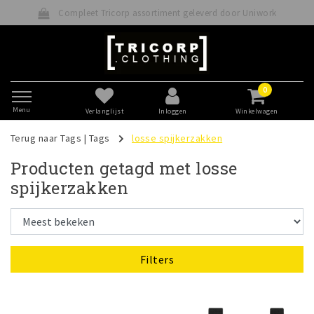
Compleet Tricorp assortiment geleverd door Uniwork
0
Menu
Verlanglijst
Inloggen
Winkelwagen
Terug naar Tags
|
Tags
losse spijkerzakken
Producten getagd met losse
spijkerzakken
Filters