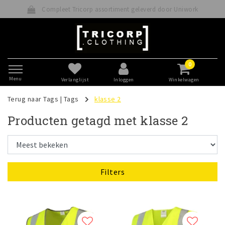
Compleet Tricorp assortiment geleverd door Uniwork
0
Menu
Verlanglijst
Inloggen
Winkelwagen
Terug naar Tags
|
Tags
klasse 2
Producten getagd met klasse 2
Filters