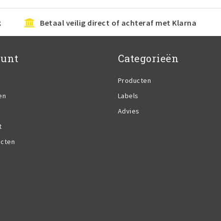
k
Betaal veilig direct of achteraf met Klarna
ount
Categorieën
Producten
en
Labels
Advies
t
ucten