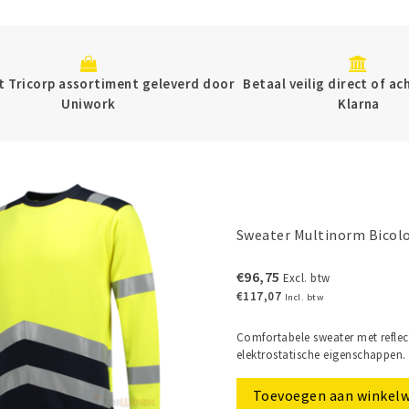
 Tricorp assortiment geleverd door
Betaal veilig direct of a
Uniwork
Klarna
Sweater Multinorm Bicol
€96,75
Excl. btw
€117,07
Incl. btw
Comfortabele sweater met reflect
elektrostatische eigenschappen.
Toevoegen aan winkel