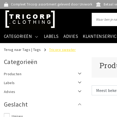
Compleet Tricorp assortiment geleverd door Uniwork
Betaal v
CATEGORIEËN
LABELS
ADVIES
KLANTENSERVIC
Terug naar Tags
|
Tags
Tricorp sweater
Categorieën
Prod
Producten
Labels
Advies
Geslacht
Unisex