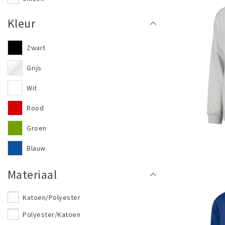
Kleur
Zwart
Grijs
Wit
Rood
Groen
Blauw
Fluor geel
Materiaal
Katoen/Polyester
Polyester/Katoen