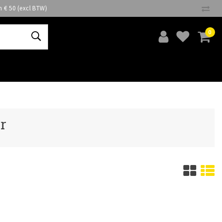
n € 50 (excl BTW)
0
r